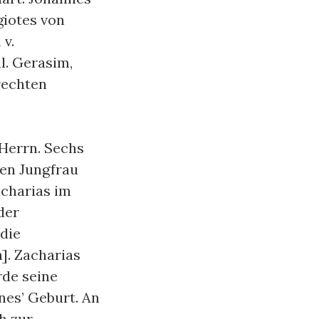
giotes von
 v.
hl. Gerasim,
erechten
 Herrn. Sechs
gen Jungfrau
acharias im
der
die
]. Zacharias
rde seine
es’ Geburt. An
h zur