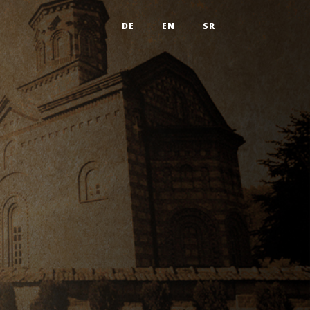
DE
EN
SR