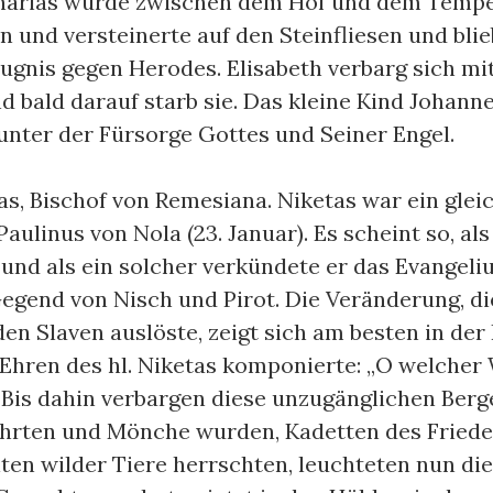
charias wurde zwischen dem Hof und dem Tempel
n und versteinerte auf den Steinfliesen und blie
ugnis gegen Herodes. Elisabeth verbarg sich mi
d bald darauf starb sie. Das kleine Kind Johannes
 unter der Fürsorge Gottes und Seiner Engel.
tas, Bischof von Remesiana. Niketas war ein glei
Paulinus von Nola (23. Januar). Es scheint so, als
und als ein solcher verkündete er das Evangeli
Gegend von Nisch und Pirot. Die Veränderung, die
den Slaven auslöste, zeigt sich am besten in der
u Ehren des hl. Niketas komponierte: „O welcher
“ Bis dahin verbargen diese unzugänglichen Berg
hrten und Mönche wurden, Kadetten des Friede
en wilder Tiere herrschten, leuchteten nun d