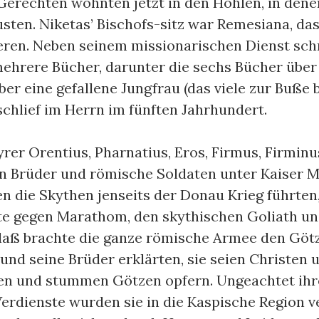
 Gerechten wohnten jetzt in den Höhlen, in dene
sten. Niketas’ Bischofs-sitz war Remesiana, das
zieren. Neben seinem missionarischen Dienst schr
ehrere Bücher, darunter die sechs Bücher übe
ber eine gefallene Jungfrau (das viele zur Buße 
schlief im Herrn im fünften Jahrhundert.
tyrer Orentius, Pharnatius, Eros, Firmus, Firmin
 Brüder und römische Soldaten unter Kaiser M
n die Skythen jenseits der Donau Krieg führten,
e gegen Marathom, den skythischen Goliath und
laß brachte die ganze römische Armee den Götz
und seine Brüder erklärten, sie seien Christen
ben und stummen Götzen opfern. Ungeachtet ihr
Verdienste wurden sie in die Kaspische Region v