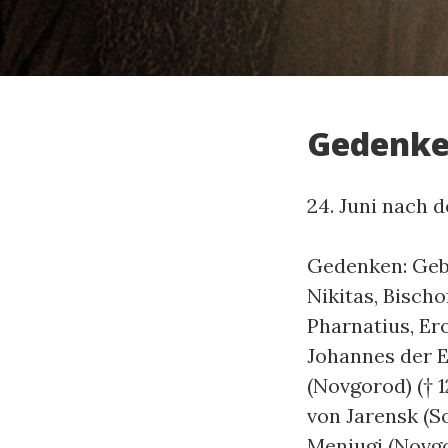
Gedenk
24. Juni nach 
Gedenken: Gebu
Nikitas, Bischo
Pharnatius, Ero
Johannes der E
(Novgorod) († 12
von Jarensk (Sol
Menjugi (Novgo