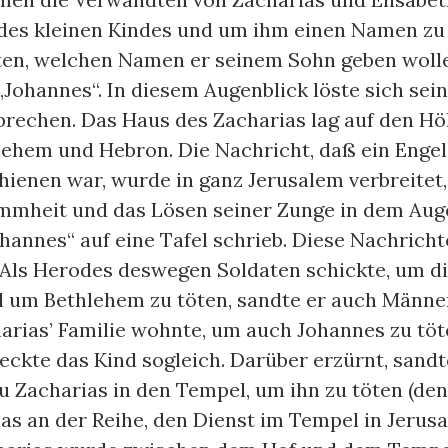
es kleinen Kindes und um ihm einen Namen zu g
ten, welchen Namen er seinem Sohn geben wolle
 „Johannes“. In diesem Augenblick löste sich sei
prechen. Das Haus des Zacharias lag auf den H
ehem und Hebron. Die Nachricht, daß ein Enge
hienen war, wurde in ganz Jerusalem verbreitet,
mmheit und das Lösen seiner Zunge in dem Augen
annes“ auf eine Tafel schrieb. Diese Nachricht
Als Herodes deswegen Soldaten schickte, um di
 um Bethlehem zu töten, sandte er auch Männe
arias’ Familie wohnte, um auch Johannes zu tö
teckte das Kind sogleich. Darüber erzürnt, sand
u Zacharias in den Tempel, um ihn zu töten (de
as an der Reihe, den Dienst im Tempel in Jerus