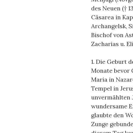
des Neuen († 1
Cäsarea in Kapp
Archangelsk, Sib
Bischof von Ast
Zacharias u. El
1. Die Geburt 
Monate bevor G
Maria in Nazar
Tempel in Jeru
unvermählten J
wundersame Emp
glaubte den Wo
Zunge gebunde
diesem Tag ka