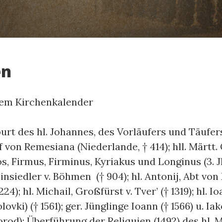
en
dem Kirchenkalender
rt des hl. Johannes, des Vorläufers und Täufers
f von Remesiana (Niederlande, † 414); hll. Märtt.
s, Firmus, Firminus, Kyriakus und Longinus (3. Jh
insiedler v. Böhmen († 904); hl. Antonij, Abt vo
24); hl. Michail, Großfürst v. Tver’ († 1319); hl. 
ovki) († 1561); ger. Jünglinge Ioann († 1566) u. Iako
rod); Überführung der Reliquien (1492) des hl. 