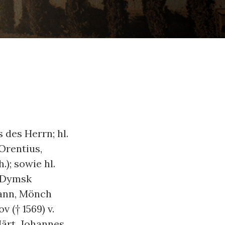
 des Herrn; hl.
 Orentius,
.); sowie hl.
n Dymsk
Ioann, Mönch
v († 1569) v.
Märt. Johannes