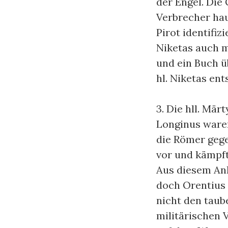
der Engel. Die
Verbrecher hau
Pirot identifi
Niketas auch m
und ein Buch ü
hl. Niketas ent
3. Die hll. Mär
Longinus waren
die Römer gege
vor und kämpft
Aus diesem An
doch Orentius 
nicht den tau
militärischen 