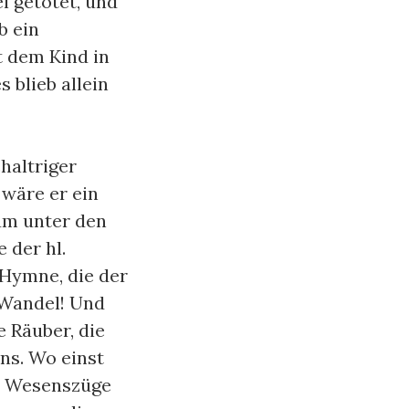
 getötet, und
b ein
t dem Kind in
 blieb allein
chaltriger
 wäre er ein
um unter den
 der hl.
 Hymne, die der
 Wandel! Und
e Räuber, die
ns. Wo einst
ie Wesenszüge