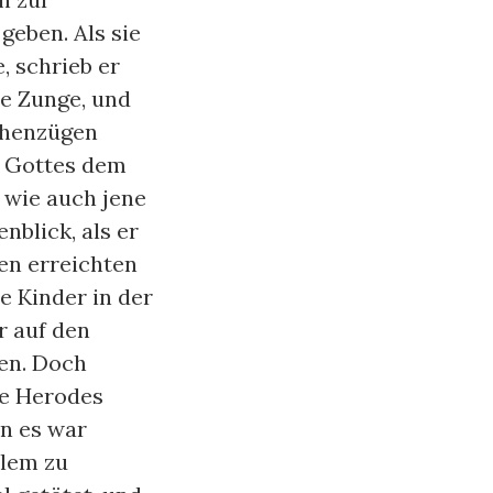
eben. Als sie
, schrieb er
ne Zunge, und
öhenzügen
l Gottes dem
 wie auch jene
blick, als er
en erreichten
e Kinder in der
r auf den
ten. Doch
te Herodes
nn es war
alem zu