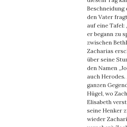
Beschneidung d
den Vater frag
auf eine Tafel:
er begann zu s
zwischen Bethl
Zacharias ersc
über seine Stu
den Namen „Joh
auch Herodes. 
ganzen Gegend
Hügel, wo Zach
Elisabeth vers
seine Henker z
wieder Zachari