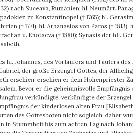
332) nach Suceava, Rumänien; hl. Neumärt. Pana
adokien zu Konstantinopel († 1765); hl. Gerasim
irien († 1771), hl. Athanasios von Paros († 1813); 
rachan u. Enotaeva († 1880); Synaxis der hll. G
isabeth.
des hl. Johannes, des Vorläufers und Täufers des
abriel, der große Erzengel Gottes, der Allheili
eth erschien, erschien er dem Hohenpriester Z
salem. Bevor er die geheimnisvolle Empfängnis 
ungfrau verkündigte, verkündigte der Erzengel 
fängnis der kinderlosen alten Frau [Elisabeth
rten des Gottesboten nicht sogleich; daher wu
n in Stummheit bis zum achten Tag nach Johann
men die Verwandten von Zacharias und Elisabet