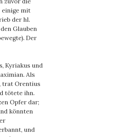
n zuvor die
 einige mit
ieb der hl.
r den Glauben
bewegte). Der
us, Kyriakus und
aximian. Als
 trat Orentius
 tötete ihn.
en Opfer dar;
 und könnten
er
erbannt, und