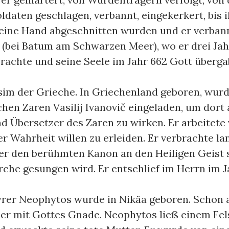
oldaten geschlagen, verbannt, eingekerkert, bis 
eine Hand abgeschnitten wurden und er verban
(bei Batum am Schwarzen Meer), wo er drei Jah
rachte und seine Seele im Jahr 662 Gott überga
ksim der Grieche. In Griechenland geboren, wurd
chen Zaren Vasilij Ivanovič eingeladen, um dort 
d Übersetzer des Zaren zu wirken. Er arbeitete v
r Wahrheit willen zu erleiden. Er verbrachte la
er den berühmten Kanon an den Heiligen Geist s
rche gesungen wird. Er entschlief im Herrn im J
tyrer Neophytos wurde in Nikäa geboren. Schon a
er mit Gottes Gnade. Neophytos ließ einem Fe