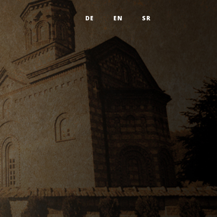
DE
EN
SR