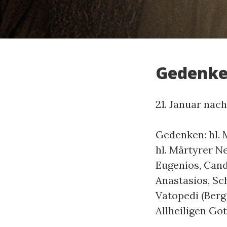
Gedenk
21. Januar nac
Gedenken: hl. 
hl. Märtyrer Ne
Eugenios, Candi
Anastasios, Sch
Vatopedi (Berg 
Allheiligen Go