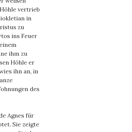
er weißen
Höhle vertrieb
iokletian in
ristus zu
tos ins Feuer
 einem
hne ihm zu
sen Höhle er
ies ihn an, in
Lanze
 Wohnungen des
de Agnes für
et. Sie zeigte