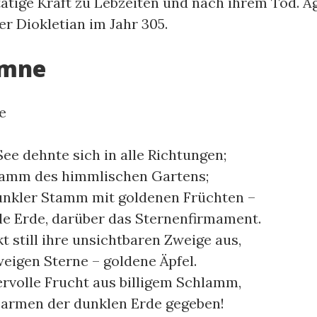
tige Kraft zu Lebzeiten und nach ihrem Tod. Ag
r Diokletian im Jahr 305.
ymne
e
See dehnte sich in alle Richtungen;
Stamm des himmlischen Gartens;
unkler Stamm mit goldenen Früchten –
kle Erde, darüber das Sternenfirmament.
t still ihre unsichtbaren Zweige aus,
eigen Sterne – goldene Äpfel.
volle Frucht aus billigem Schlamm,
barmen der dunklen Erde gegeben!