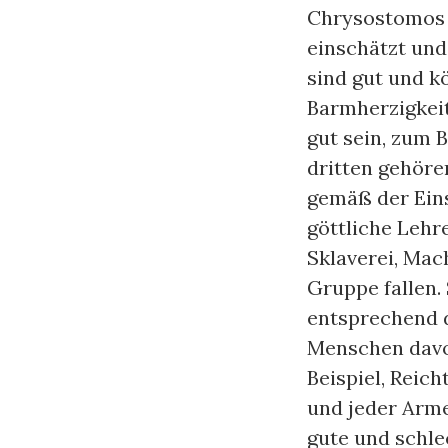
Chrysostomos s
einschätzt und 
sind gut und k
Barmherzigkeit
gut sein, zum 
dritten gehör
gemäß der Eins
göttliche Lehr
Sklaverei, Mac
Gruppe fallen.
entsprechend 
Menschen davo
Beispiel, Reic
und jeder Arme
gute und schle