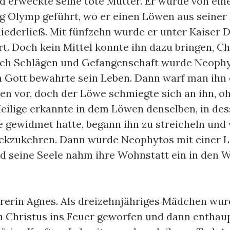
 erweckte seine tote Mutter. Er wurde von ein
 Olymp geführt, wo er einen Löwen aus seiner 
niederließ. Mit fünfzehn wurde er unter Kaiser D
t. Doch kein Mittel konnte ihn dazu bringen, Ch
ach Schlägen und Gefangenschaft wurde Neophy
h Gott bewahrte sein Leben. Dann warf man ihn
n vor, doch der Löwe schmiegte sich an ihn, o
eilige erkannte in dem Löwen denselben, in des
e gewidmet hatte, begann ihn zu streicheln und w
ückzukehren. Dann wurde Neophytos mit einer 
d seine Seele nahm ihre Wohnstatt ein in den
tyrerin Agnes. Als dreizehnjähriges Mädchen wur
 Christus ins Feuer geworfen und dann enthaupt