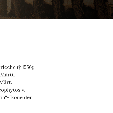
ieche († 1556);
 Märtt.
 Märt.
eophytos v.
ria“-Ikone der