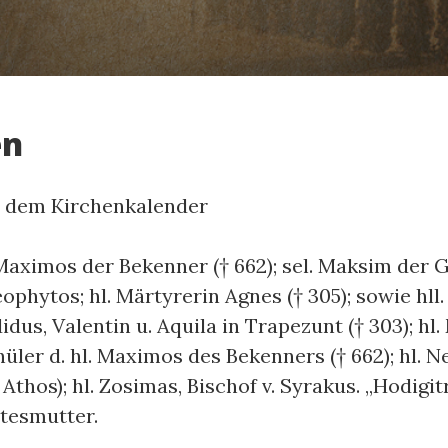
en
h dem Kirchenkalender
Maximos der Bekenner († 662); sel. Maksim der Gr
ophytos; hl. Märtyrerin Agnes († 305); sowie hll.
dus, Valentin u. Aquila in Trapezunt († 303); hl.
üler d. hl. Maximos des Bekenners († 662); hl. N
Athos); hl. Zosimas, Bischof v. Syrakus. „Hodigit
ttesmutter.