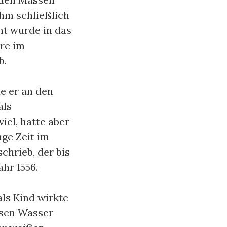
ihm schließlich
nt wurde in das
re im
b.
e er an den
als
iel, hatte aber
nge Zeit im
chrieb, der bis
ahr 1556.
ls Kind wirkte
lsen Wasser