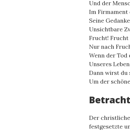
Und der Mensch
Im Firmament d
Seine Gedanken
Unsichtbare Zw
Frucht! Frucht
Nur nach Fruch
Wenn der Tod d
Unseres Lebens
Dann wirst du 
Um der schönen
Betrach
Der christliche
festgesetzte u