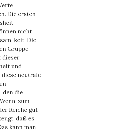
Werte
en. Die ersten
sheit,
können nicht
sam-keit. Die
en Gruppe,
t dieser
heit und
 diese neutrale
ern
 den die
 Wenn, zum
der Reiche gut
zeugt, daß es
 Das kann man