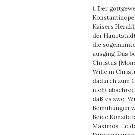
1. Der gottgew
Konstantinopel
Kaisers Herakl
der Hauptstadt
die sogenannte
ausging. Das b
Christus [Mono
Wille in Chris
dadurch zum Ge
nicht abschrec
daß es zwei Wil
Bemühungen wur
Beide Konzile 
Maximos’ Leide
Fürsten wurde 