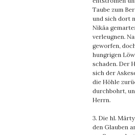
entströmen und
Taube zum Berg
und sich dort 
Nikäa gemarter
verleugnen. N
geworfen, doc
hungrigen Löwe
schaden. Der H
sich der Askes
die Höhle zur
durchbohrt, un
Herrn.
3. Die hl. Mär
den Glauben an