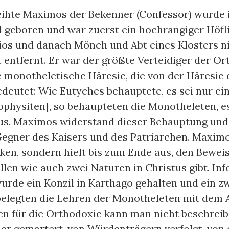
eihte Maximos der Bekenner (Confessor) wurde 
 geboren und war zuerst ein hochrangiger Höfl
ios und danach Mönch und Abt eines Klosters n
 entfernt. Er war der größte Verteidiger der O
 monotheletische Häresie, die von der Häresie
edeutet: Wie Eutyches behauptete, es sei nur ei
physiten], so behaupteten die Monotheleten, es
tus. Maximos widerstand dieser Behauptung un
gner des Kaisers und des Patriarchen. Maximo
ken, sondern hielt bis zum Ende aus, den Beweis
len wie auch zwei Naturen in Christus gibt. Inf
de ein Konzil in Karthago gehalten und ein zw
belegten die Lehren der Monotheleten mit dem
n für die Orthodoxie kann man nicht beschreib
er gemartert, von Würdenträgern verfolgt, von