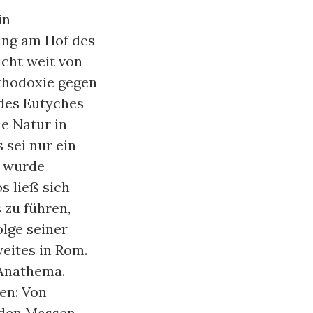
in
ing am Hof des
icht weit von
rthodoxie gegen
 des Eutyches
ne Natur in
 sei nur ein
d wurde
s ließ sich
 zu führen,
olge seiner
eites in Rom.
 Anathema.
en: Von
 den Massen