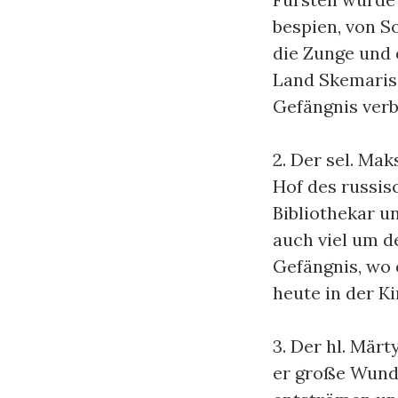
bespien, von S
die Zunge und 
Land Skemaris 
Gefängnis verb
2. Der sel. Ma
Hof des russis
Bibliothekar un
auch viel um de
Gefängnis, wo 
heute in der Ki
3. Der hl. Mär
er große Wund