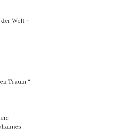
 der Welt –
hen Traum!“
eine
Johannes